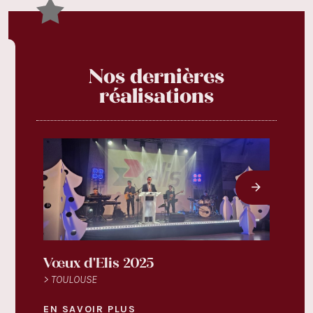
Nos dernières
réalisations
Vœux d'Elis 2025
Fest
> TOULOUSE
> TOU
EN SAVOIR PLUS
EN S