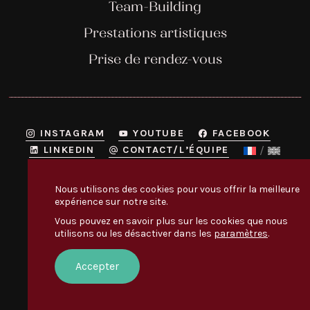
Team-Building
Prestations artistiques
Prise de rendez-vous
INSTAGRAM
YOUTUBE
FACEBOOK
LINKEDIN
CONTACT/L’ÉQUIPE
Nous utilisons des cookies pour vous offrir la meilleure
Productions Chantaconia / Quai des Étoiles
expérience sur notre site.
1 rue de Constantine

31500 Toulouse
Vous pouvez en savoir plus sur les cookies que nous
utilisons ou les désactiver dans les
paramètres
.
Appelez-nous au
+33 (0) 5 61 31 96 49
Accepter