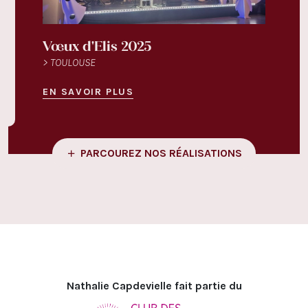
Vœux d'Elis 2025
Fest
> TOULOUSE
> TOU
EN SAVOIR PLUS
EN S
PARCOUREZ NOS RÉALISATIONS
Nathalie Capdevielle fait partie du