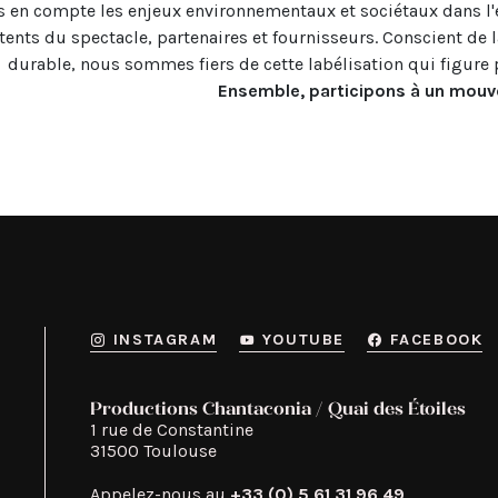
pris en compte les enjeux environnementaux et sociétaux dans l'
nts du spectacle, partenaires et fournisseurs. Conscient de l
Ensemble, participons à un mouve
INSTAGRAM
YOUTUBE
FACEBOOK
Productions Chantaconia / Quai des Étoiles
1 rue de Constantine

31500 Toulouse
Appelez-nous au
+33 (0) 5 61 31 96 49