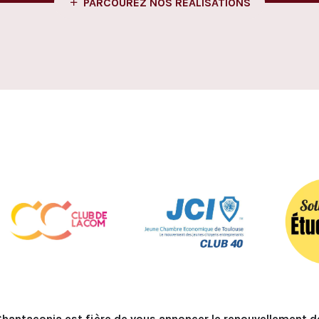
PARCOUREZ NOS RÉALISATIONS
Chantaconia est fière de vous annoncer le renouvellement d