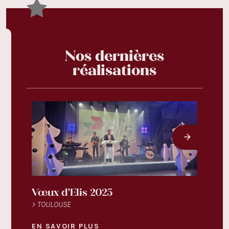
Nos dernières
réalisations
Vœux d'Elis 2025
Fest
> TOULOUSE
> TOU
EN SAVOIR PLUS
EN S